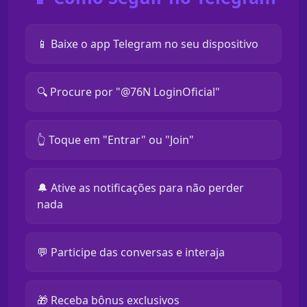
📱 Baixe o app Telegram no seu dispositivo
🔍 Procure por "@76N LoginOficial"
👆 Toque em "Entrar" ou "Join"
🔔 Ative as notificações para não perder
nada
💬 Participe das conversas e interaja
🎁 Receba bônus exclusivos