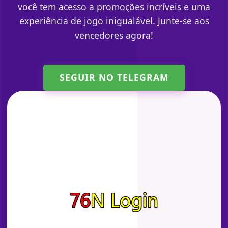
você tem acesso a promoções incríveis e uma
experiência de jogo inigualável. Junte-se aos
vencedores agora!
SEGUIR NO TELEGRAM