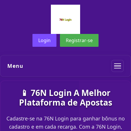
Login
Registrar-se
Menu
📱 76N Login A Melhor
Plataforma de Apostas
Cadastre-se na 76N Login para ganhar bônus no
cadastro e em cada recarga. Com a 76N Login,