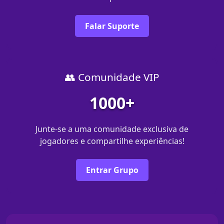
Falar Suporte
👥 Comunidade VIP
1000+
Junte-se a uma comunidade exclusiva de
jogadores e compartilhe experiências!
Entrar Grupo