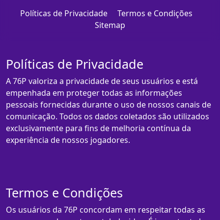
Políticas de Privacidade
Termos e Condições
Sitemap
Políticas de Privacidade
A 76P valoriza a privacidade de seus usuários e está
empenhada em proteger todas as informações
pessoais fornecidas durante o uso de nossos canais de
comunicação. Todos os dados coletados são utilizados
exclusivamente para fins de melhoria contínua da
experiência de nossos jogadores.
Termos e Condições
Os usuários da 76P concordam em respeitar todas as