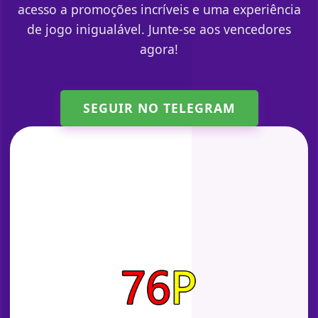
acesso a promoções incríveis e uma experiência
de jogo inigualável. Junte-se aos vencedores
agora!
SEGUIR NO TELEGRAM