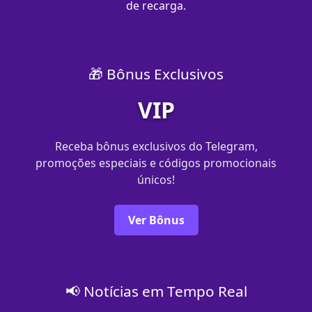
de recarga.
🎁 Bônus Exclusivos
VIP
Receba bônus exclusivos do Telegram,
promoções especiais e códigos promocionais
únicos!
Ver Bônus
📢 Notícias em Tempo Real