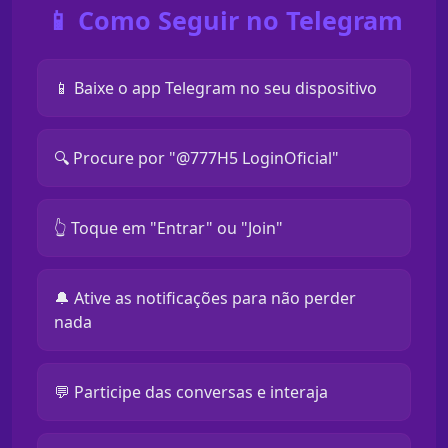
📱 Como Seguir no Telegram
📱 Baixe o app Telegram no seu dispositivo
🔍 Procure por "@777H5 LoginOficial"
👆 Toque em "Entrar" ou "Join"
🔔 Ative as notificações para não perder
nada
💬 Participe das conversas e interaja