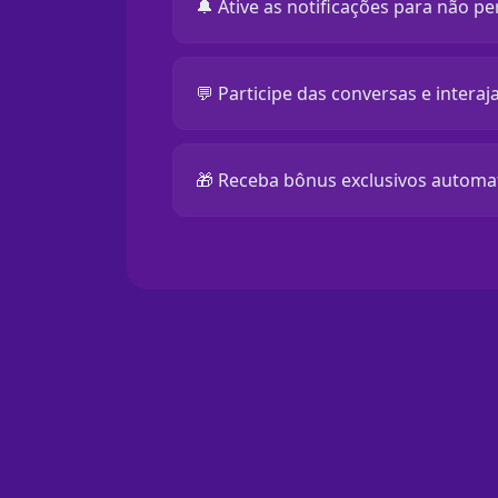
🔔 Ative as notificações para não p
💬 Participe das conversas e interaj
🎁 Receba bônus exclusivos autom