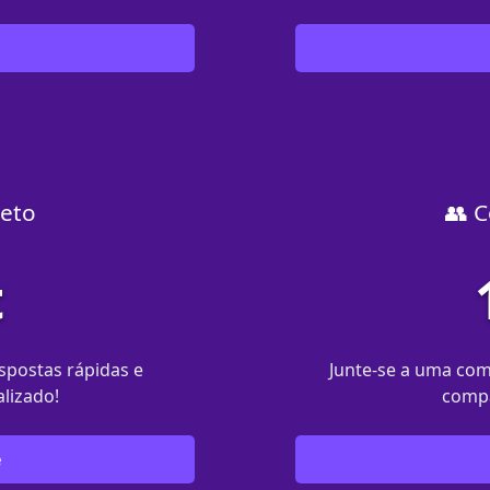
reto
👥 
t
espostas rápidas e
Junte-se a uma com
lizado!
compa
e