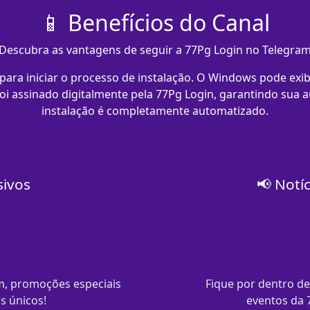
📱 Benefícios do Canal
Descubra as vantagens de seguir a 77Pg Login no Telegra
 para iniciar o processo de instalação. O Windows pode exib
 foi assinado digitalmente pela 77Pg Login, garantindo sua
instalação é completamente automatizado.
sivos
📢 Notí
m, promoções especiais
Fique por dentro d
s únicos!
eventos da 