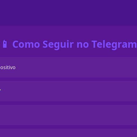
📱 Como Seguir no Telegram
ositivo
"