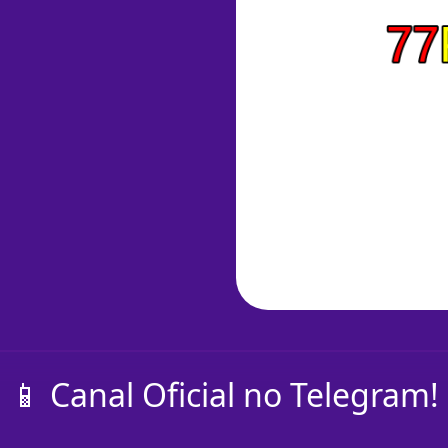
📱 Canal Oficial no Telegram!