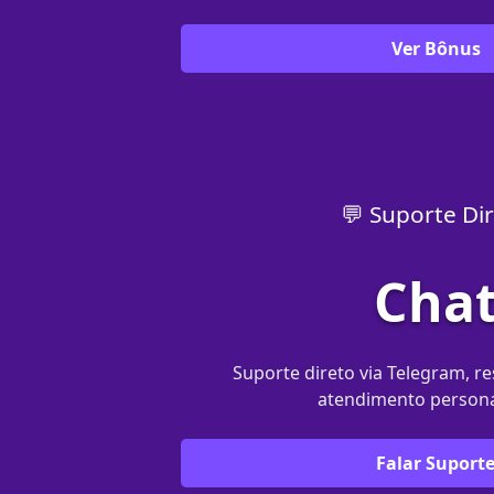
Ver Bônus
💬 Suporte Di
Cha
Suporte direto via Telegram, r
atendimento persona
Falar Suport