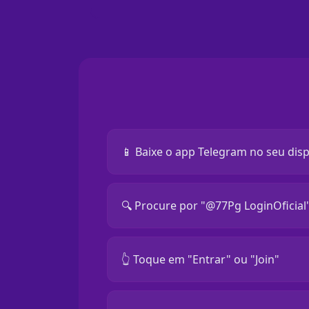
📱 Baixe o app Telegram no seu disp
🔍 Procure por "@77Pg LoginOficial
👆 Toque em "Entrar" ou "Join"