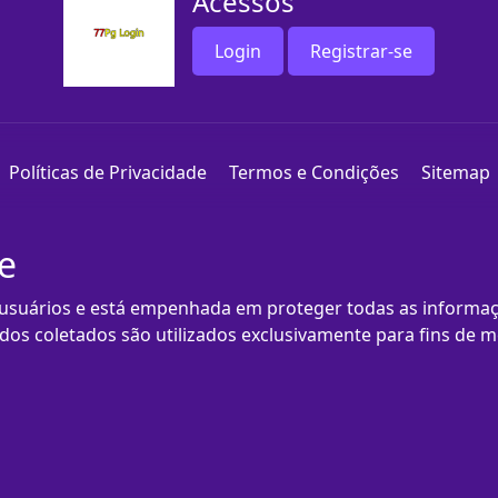
Acessos
Login
Registrar-se
Políticas de Privacidade
Termos e Condições
Sitemap
de
s usuários e está empenhada em proteger todas as informa
os coletados são utilizados exclusivamente para fins de m