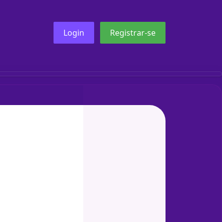
Login
Registrar-se