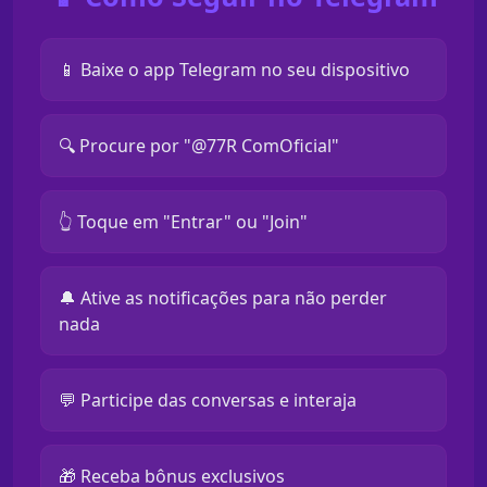
📱 Baixe o app Telegram no seu dispositivo
🔍 Procure por "@77R ComOficial"
👆 Toque em "Entrar" ou "Join"
🔔 Ative as notificações para não perder
nada
💬 Participe das conversas e interaja
🎁 Receba bônus exclusivos