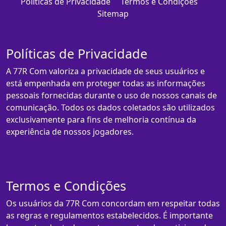
Políticas de Privacidade
Termos e Condições
Sitemap
Políticas de Privacidade
A 77R Com valoriza a privacidade de seus usuários e
está empenhada em proteger todas as informações
pessoais fornecidas durante o uso de nossos canais de
comunicação. Todos os dados coletados são utilizados
exclusivamente para fins de melhoria contínua da
experiência de nossos jogadores.
Termos e Condições
Os usuários da 77R Com concordam em respeitar todas
as regras e regulamentos estabelecidos. É importante