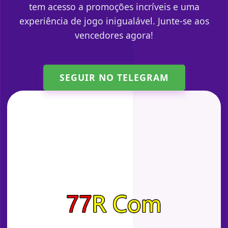
tem acesso a promoções incríveis e uma
experiência de jogo inigualável. Junte-se aos
vencedores agora!
SEGUIR NO TELEGRAM