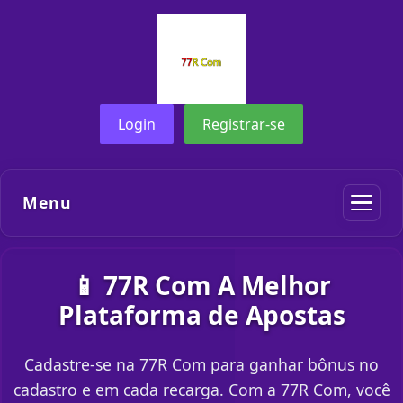
Login
Registrar-se
Menu
📱 77R Com A Melhor
Plataforma de Apostas
Cadastre-se na 77R Com para ganhar bônus no
cadastro e em cada recarga. Com a 77R Com, você