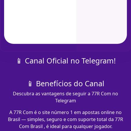
📱 Canal Oficial no Telegram!
📱 Benefícios do Canal
Descubra as vantagens de seguir a 77R Com no
Telegram
A 77R Com é o site número 1 em apostas online no
Brasil — simples, seguro e com suporte total da 77R
Com Brasil , é ideal para qualquer jogador.