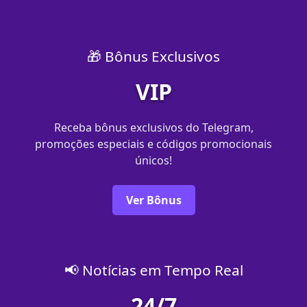
🎁 Bônus Exclusivos
VIP
Receba bônus exclusivos do Telegram,
promoções especiais e códigos promocionais
únicos!
Ver Bônus
📢 Notícias em Tempo Real
24/7