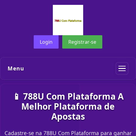
Login
Registrar-se
Menu
📱 788U Com Plataforma A
Melhor Plataforma de
Apostas
Cadastre-se na 788U Com Plataforma para ganhar