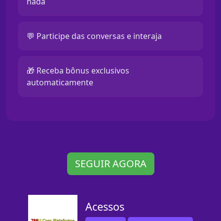
nada
💬 Participe das conversas e interaja
🎁 Receba bônus exclusivos
automaticamente
SEGUIR AGORA
Acessos