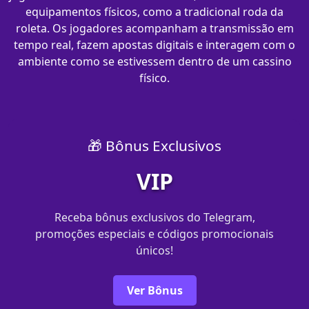
equipamentos físicos, como a tradicional roda da
roleta. Os jogadores acompanham a transmissão em
tempo real, fazem apostas digitais e interagem com o
ambiente como se estivessem dentro de um cassino
físico.
🎁 Bônus Exclusivos
VIP
Receba bônus exclusivos do Telegram,
promoções especiais e códigos promocionais
únicos!
Ver Bônus