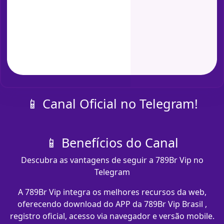
📱 Canal Oficial no Telegram!
📱 Benefícios do Canal
Descubra as vantagens de seguir a 789Br Vip no
Telegram
A 789Br Vip integra os melhores recursos da web,
oferecendo download do APP da 789Br Vip Brasil ,
registro oficial, acesso via navegador e versão mobile.