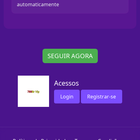
automaticamente
SEGUIR AGORA
Acessos
Login
Registrar-se