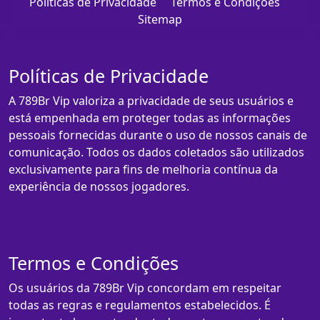
Políticas de Privacidade
Termos e Condições
Sitemap
Políticas de Privacidade
A 789Br Vip valoriza a privacidade de seus usuários e
está empenhada em proteger todas as informações
pessoais fornecidas durante o uso de nossos canais de
comunicação. Todos os dados coletados são utilizados
exclusivamente para fins de melhoria contínua da
experiência de nossos jogadores.
Termos e Condições
Os usuários da 789Br Vip concordam em respeitar
todas as regras e regulamentos estabelecidos. É