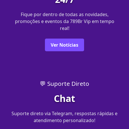
Fique por dentro de todas as novidades,
promoções e eventos da 789Br Vip em tempo
real!
Ver Notícias
💬 Suporte Direto
Chat
Suporte direto via Telegram, respostas rápidas e
atendimento personalizado!