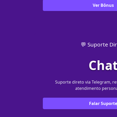
Ver Bônus
💬 Suporte Di
Cha
Suporte direto via Telegram, r
atendimento persona
Falar Suport