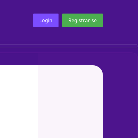
Login
Registrar-se