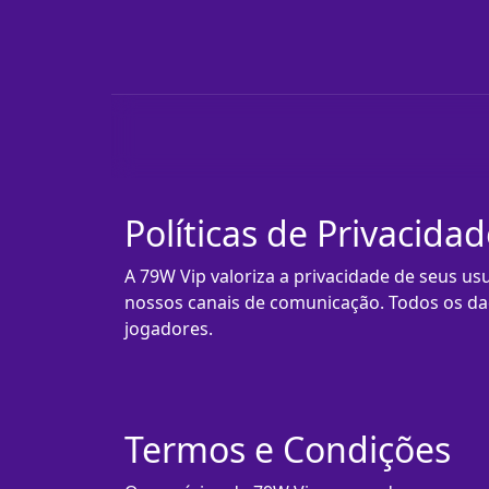
Políticas de Privacida
A 79W Vip valoriza a privacidade de seus u
nossos canais de comunicação. Todos os dad
jogadores.
Termos e Condições