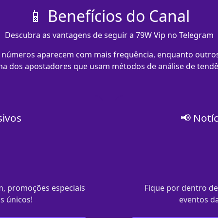
📱 Benefícios do Canal
Descubra as vantagens de seguir a 79W Vip no Telegram
s números aparecem com mais frequência, enquanto outros s
ha dos apostadores que usam métodos de análise de tendê
sivos
📢 Notí
m, promoções especiais
Fique por dentro d
s únicos!
eventos d