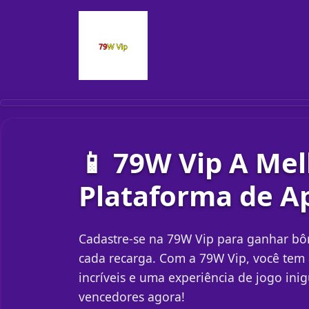
📱 79W Vip A Me
Plataforma de A
Cadastre-se na 79W Vip para ganhar bô
cada recarga. Com a 79W Vip, você tem
incríveis e uma experiência de jogo inig
vencedores agora!