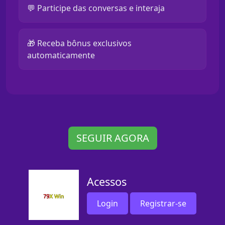
💬 Participe das conversas e interaja
🎁 Receba bônus exclusivos
automaticamente
SEGUIR AGORA
Acessos
Login
Registrar-se