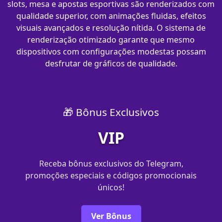
slots, mesa e apostas esportivas são renderizados com
qualidade superior, com animações fluidas, efeitos
visuais avançados e resolução nítida. O sistema de
renderização otimizado garante que mesmo
dispositivos com configurações modestas possam
desfrutar de gráficos de qualidade.
🎁 Bônus Exclusivos
VIP
Receba bônus exclusivos do Telegram,
promoções especiais e códigos promocionais
únicos!
Ver Bônus