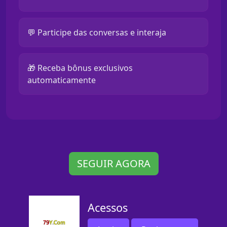
💬 Participe das conversas e interaja
🎁 Receba bônus exclusivos
automaticamente
SEGUIR AGORA
Acessos