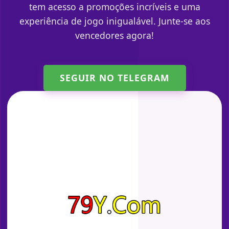
tem acesso a promoções incríveis e uma
experiência de jogo inigualável. Junte-se aos
vencedores agora!
SEGUIR NO TELEGRAM