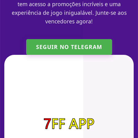
tem acesso a promoções incríveis e uma
experiência de jogo inigualável. Junte-se aos
vencedores agora!
SEGUIR NO TELEGRAM