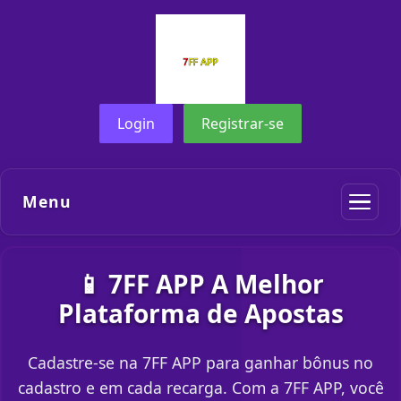
Login
Registrar-se
Menu
📱 7FF APP A Melhor
Plataforma de Apostas
Cadastre-se na 7FF APP para ganhar bônus no
cadastro e em cada recarga. Com a 7FF APP, você