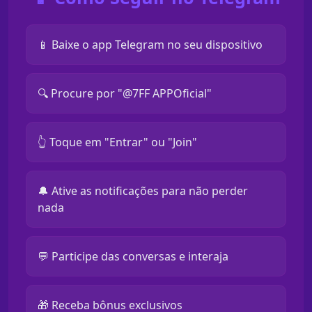
📱 Baixe o app Telegram no seu dispositivo
🔍 Procure por "@7FF APPOficial"
👆 Toque em "Entrar" ou "Join"
🔔 Ative as notificações para não perder
nada
💬 Participe das conversas e interaja
🎁 Receba bônus exclusivos