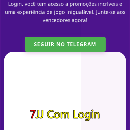
Login, você tem acesso a promoções incríveis e
uma experiência de jogo inigualável. Junte-se aos
vencedores agora!
SEGUIR NO TELEGRAM