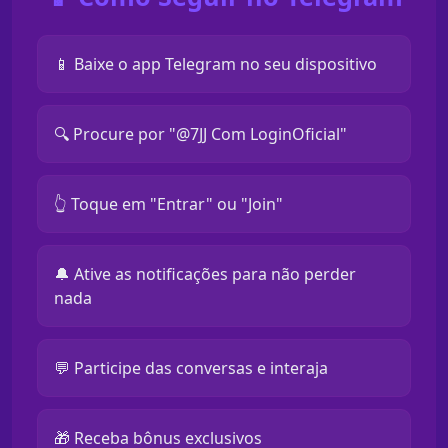
📱 Baixe o app Telegram no seu dispositivo
🔍 Procure por "@7JJ Com LoginOficial"
👆 Toque em "Entrar" ou "Join"
🔔 Ative as notificações para não perder
nada
💬 Participe das conversas e interaja
🎁 Receba bônus exclusivos