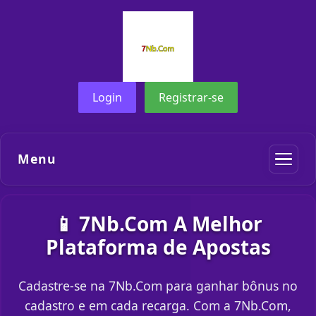
Login
Registrar-se
Menu
📱 7Nb.Com A Melhor
Plataforma de Apostas
Cadastre-se na 7Nb.Com para ganhar bônus no
cadastro e em cada recarga. Com a 7Nb.Com,