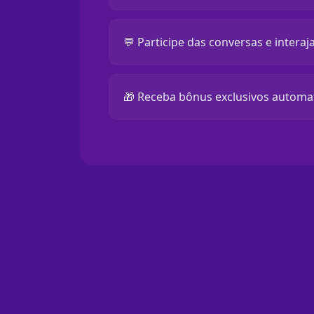
💬 Participe das conversas e interaj
🎁 Receba bônus exclusivos autom