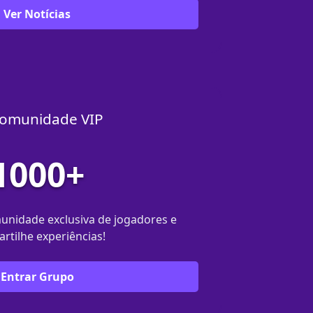
Ver Notícias
Comunidade VIP
1000+
unidade exclusiva de jogadores e
rtilhe experiências!
Entrar Grupo