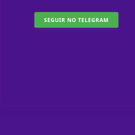
SEGUIR NO TELEGRAM