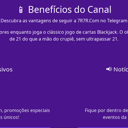
📱 Benefícios do Canal
Descubra as vantagens de seguir a 7R7R.Com no Telegram
ores enquanto joga o clássico jogo de cartas Blackjack. O 
de 21 do que a mão do crupiê, sem ultrapassar 21.
sivos
📢 Notí
m, promoções especiais
Fique por dentro d
s únicos!
eventos da