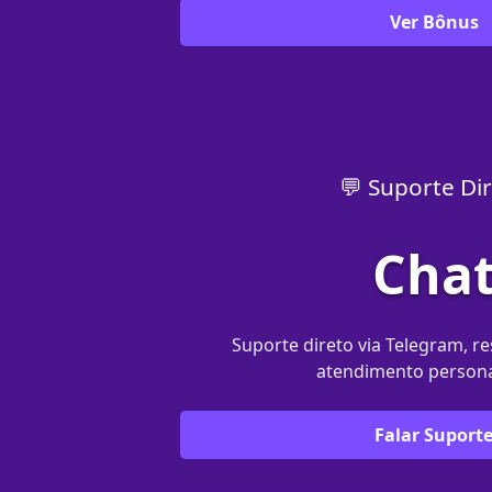
Ver Bônus
💬 Suporte Di
Cha
Suporte direto via Telegram, r
atendimento persona
Falar Suport